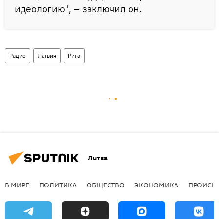
идеологию", – заключил он.
Радио
Латвия
Рига
Литва
В МИРЕ
ПОЛИТИКА
ОБЩЕСТВО
ЭКОНОМИКА
ПРОИСШ