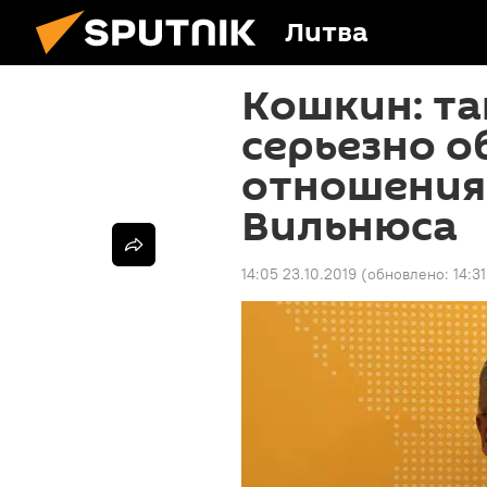
Литва
Кошкин: та
серьезно о
отношения
Вильнюса
14:05 23.10.2019
(обновлено:
14:3