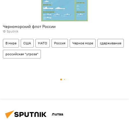
Черноморский флот России
© Sputnik
В мире
США
НАТО
Россия
Черное море
сдерживание
российская "угроза"
Литва