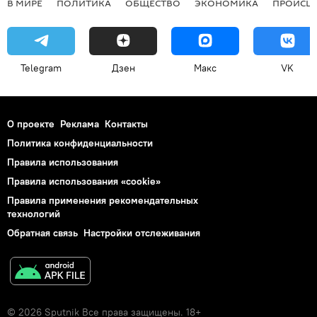
В МИРЕ
ПОЛИТИКА
ОБЩЕСТВО
ЭКОНОМИКА
ПРОИСШ
Telegram
Дзен
Макс
VK
О проекте
Реклама
Контакты
Политика конфиденциальности
Правила использования
Правила использования «cookie»
Правила применения рекомендательных
технологий
Обратная связь
Настройки отслеживания
© 2026 Sputnik Все права защищены. 18+