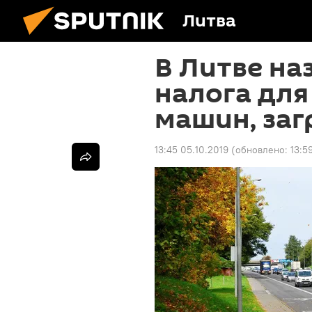
Литва
В Литве на
налога для
машин, за
13:45 05.10.2019
(обновлено:
13:5