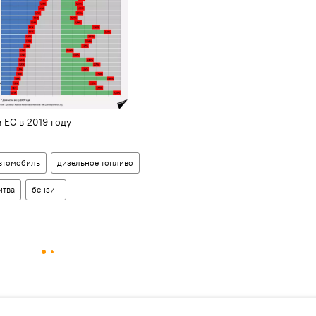
 ЕС в 2019 году
втомобиль
дизельное топливо
итва
бензин