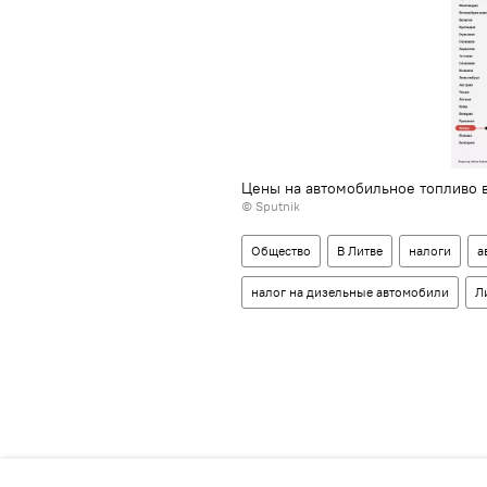
Цены на автомобильное топливо в
© Sputnik
Общество
В Литве
налоги
а
налог на дизельные автомобили
Л