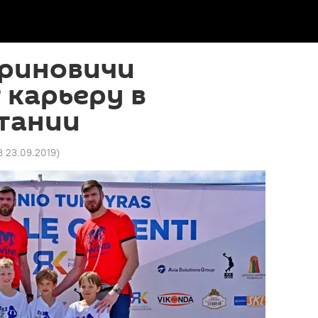
вриновичи
 карьеру в
тании
3 23.09.2019
)