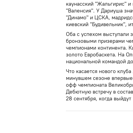
каунасский "Жальгирис" и 
"Валенсия". У Дариуша зн
"Динамо" и ЦСКА, мадридск
киевский "Будивельник", и
Оба с успехом выступали з
бронзовыми призерами чем
чемпионами континента. К
золото Евробаскета. На О
национальной командой до
Что касается нового клуба
минувшем сезоне впервые 
офф чемпионата Великобри
Дебютную встречу в соста
28 сентября, когда выйдут