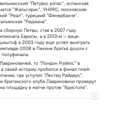
вильнюсский "Летувос ритас", испанская
ачатся "Жальгирис", УНИКС, московские
ий "Реал", турецкий "Фенербахче",
тальянская "Реджана".
а сборную Литвы, став в 2007 году
пионата Европы, а в 2013-м — вице-
шиштоф в 2003 году еще успел выиграть
лимпиаде-2008 в Пекине братья дошли с
 полуфинала.
 Лавриновичей, то "Лондон Ройялс" в
в своей истории пробился в финал плей-
тании, где уступил "Лестер Райдерс".
ве британского клуба Лавриновичи проведут
 на площадку в матче против "Бристоля".