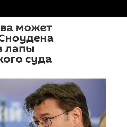
тва может
 Сноудена
в лапы
кого суда