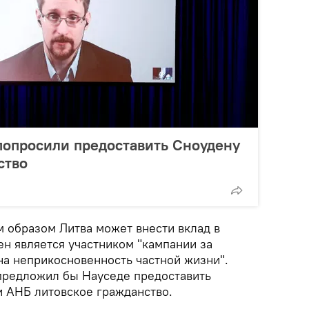
попросили предоставить Сноудену
ство
м образом Литва может внести вклад в
ен является участником "кампании за
на неприкосновенность частной жизни".
 предложил бы Науседе предоставить
 АНБ литовское гражданство.