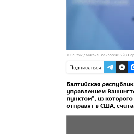
© Sputnik / Михаил Воскресенский
/
Пер
Подписаться
Балтийская республик
управлением Вашингт
пунктом", из которог
отправят в США, счита