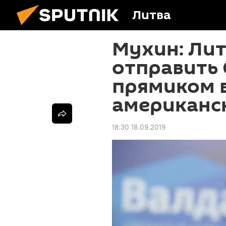
Литва
Мухин: Ли
отправить
прямиком 
американс
18:30 18.09.2019