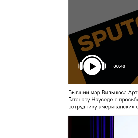
00:40
Бывший мэр Вильнюса Арту
Гитанасу Науседе с прось
сотруднику американских 