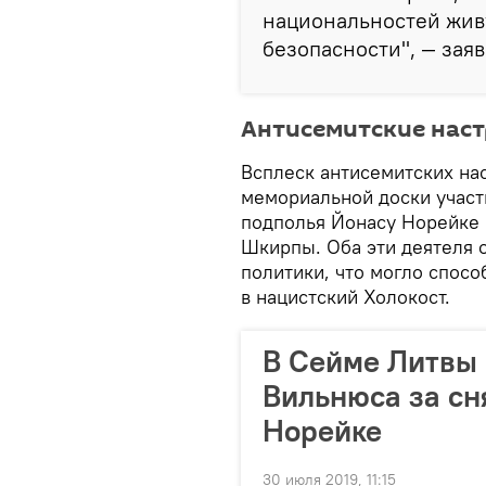
национальностей живу
безопасности", — заяв
Антисемитские нас
Всплеск антисемитских на
мемориальной доски участ
подполья Йонасу Норейке
Шкирпы. Оба эти деятеля 
политики, что могло спос
в нацистский Холокост.
В Сейме Литвы 
Вильнюса за сн
Норейке
30 июля 2019, 11:15