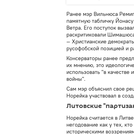
Ранее мэр Вильнюса Реми
памятную табличку Йонасу
Ветра. Его поступок вызв
раскритиковали Шимашюса
— Христианские демократы
русофобской позицией и р
Консерваторы ранее предла
их мнению, это идеологич
использовать "в качестве
войны".
Сам мэр объяснил свое реш
Норейка участвовал в созд
Литовские "партиза
Норейка считается в Литв
негодование как у тех, кт
историческими воззрениями