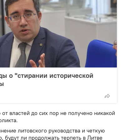
ды о "стирании исторической
ны
 от властей до сих пор не получено никакой
фликта.
нение литовского руководства и четкую
, будут ли продолжать терпеть в Литве