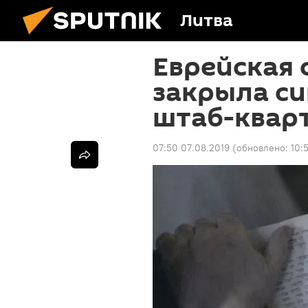
Литва
Еврейская
закрыла си
штаб-кварт
07:50 07.08.2019
(обновлено:
10: