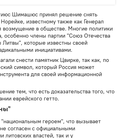
гиюс Шимашюс принял решение снять
 Норейке, известному также как Генерал
ал возмущение в обществе. Многие политики
, особенно члены партии "Союз Отечества
 Литвы", которые известны своей
адикальными инициативами.
гали снести памятник Цвирке, так как, по
еский символ, который Россия может
 инструмента для своей информационной
ение тем, что есть доказательства того, что
ании еврейского гетто.
ны"
е "национальным героем", что вызывает
о не согласен с официальными
 литовских властей, так и у