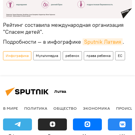
Рейтинг составила международная организация
"Спасем детей".
Подробности — в инфографике
Sputnik Латвия
.
Инфографика
Мультимедиа
ребенок
права ребенка
ЕС
Литва
В МИРЕ
ПОЛИТИКА
ОБЩЕСТВО
ЭКОНОМИКА
ПРОИСШ