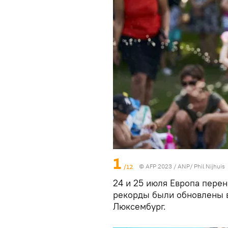
1
/12
© AFP 2023 / ANP/ Phil Nijhuis
24 и 25 июля Европа перен
рекорды были обновлены в
Люксембург.