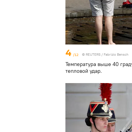
4
/12
©
REUTERS
/ Fabrizio Bensch
Температура выше 40 град
тепловой удар.