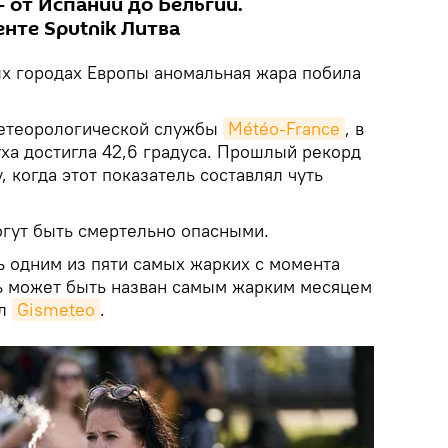
 от Испании до Бельгии.
нте Sputnik Литва
ых городах Европы аномальная жара побила
етеорологической службы
Météo-France
, в
ха достигла 42,6 градуса. Прошлый рекорд
, когда этот показатель составлял чуть
огут быть смертельно опасными.
ь одним из пяти самых жарких с момента
ь может быть назван самым жарким месяцем
ал
Gismeteo
.