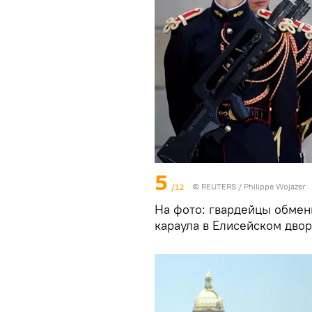
5
/12
©
REUTERS
/ Philippe Wojazer
На фото: гвардейцы обмен
караула в Елисейском дво