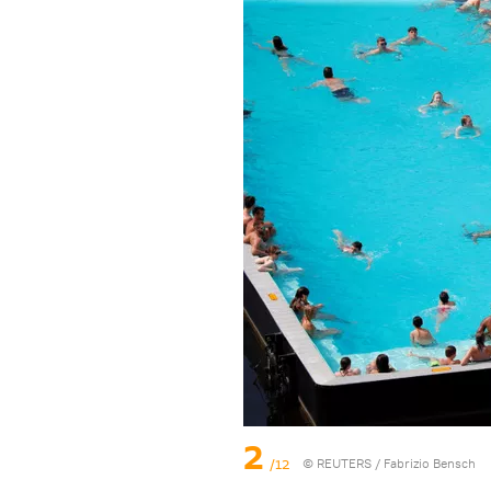
2
/12
©
REUTERS
/ Fabrizio Bensch