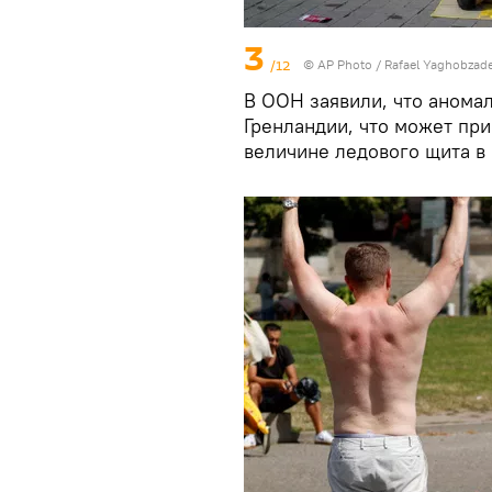
3
/12
© AP Photo / Rafael Yaghobzad
В ООН заявили, что аномал
Гренландии, что может при
величине ледового щита в