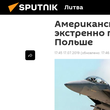
Литва
Американс
экстренно 
Польше
17:45 17.07.2019
(обновлено:
17:46