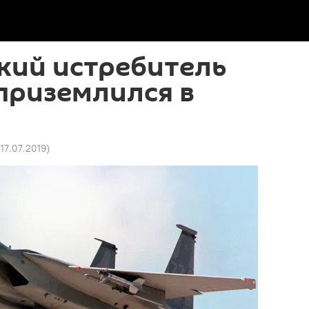
кий истребитель
приземлился в
 17.07.2019
)