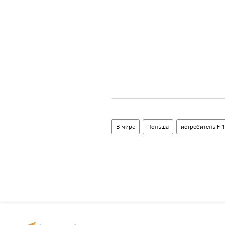
В мире
Польша
истребитель F-1