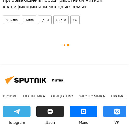
квалификации или молодые семьи.
В Литве
Литва
цены
жилье
ЕС
Литва
В МИРЕ
ПОЛИТИКА
ОБЩЕСТВО
ЭКОНОМИКА
ПРОИСШ
Telegram
Дзен
Макс
VK