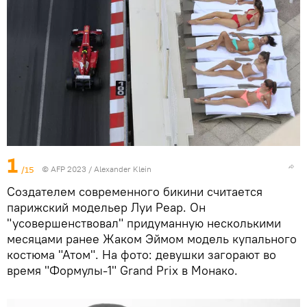
1
/15
© AFP 2023 / Alexander Klein
Создателем современного бикини считается
парижский модельер Луи Реар. Он
"усовершенствовал" придуманную несколькими
месяцами ранее Жаком Эймом модель купального
костюма "Атом". На фото: девушки загорают во
время "Формулы-1" Grand Prix в Монако.