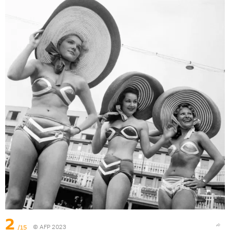
2
/15
© AFP 2023