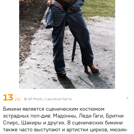
13
/15
© AP Photo / Laurence Harris
Бикини является сценическим костюмом
эстрадных поп-див: Мадонны, Леди Гаги, Бритни
Спирс, Шакиры и других. В сценических бикини
также часто выступают и артистки цирков, мюзик-