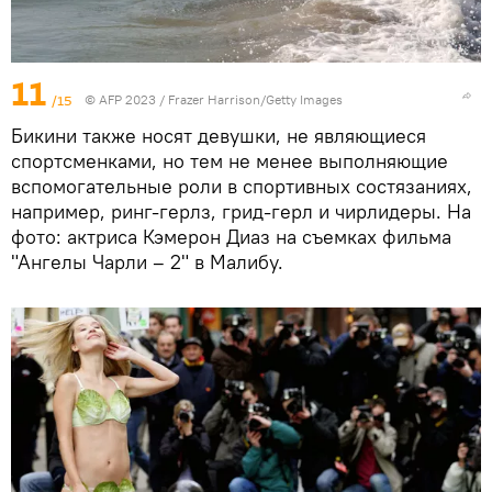
11
/15
© AFP 2023 / Frazer Harrison/Getty Images
Бикини также носят девушки, не являющиеся
спортсменками, но тем не менее выполняющие
вспомогательные роли в спортивных состязаниях,
например, ринг-герлз, грид-герл и чирлидеры. На
фото: актриса Кэмерон Диаз на съемках фильма
"Ангелы Чарли – 2" в Малибу.