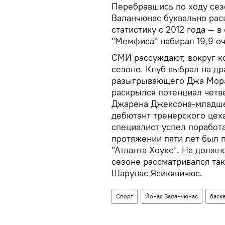
Перебравшись по ходу сезо
Валанчюнас буквально рас
статистику с 2012 года — 
"Мемфиса" набирал 19,9 оч
СМИ рассуждают, вокруг к
сезоне. Клуб выбрал на др
разыгрывающего Джа Моран
раскрылся потенциал четв
Джарена Джексона-младшег
дебютант тренерского цех
специалист успел поработа
протяжении пяти лет был 
"Атланта Хоукс". На должно
сезоне рассматривался так
Шарунас Ясикявичюс.
Спорт
Йонас Валанчюнас
баск