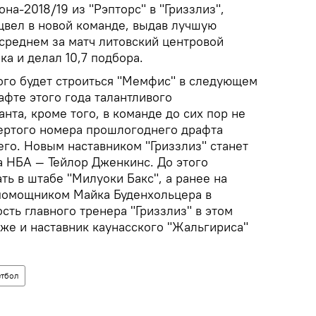
на-2018/19 из "Рэпторс" в "Гриззлиз",
цвел в новой команде, выдав лучшую
в среднем за матч литовский центровой
ка и делал 10,7 подбора.
ого будет строиться "Мемфис" в следующем
афте этого года талантливого
та, кроме того, в команде до сих пор не
ертого номера прошлогоднего драфта
о. Новым наставником "Гриззлиз" станет
а НБА — Тейлор Дженкинс. До этого
ть в штабе "Милуоки Бакс", а ранее на
помощником Майка Буденхольцера в
сть главного тренера "Гриззлиз" в этом
же и наставник каунасского "Жальгириса"
етбол