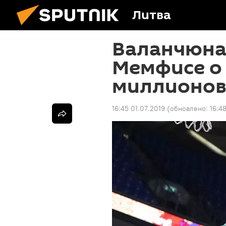
Литва
Валанчюна
Мемфисе о 
миллионов
16:45 01.07.2019
(обновлено:
16:4