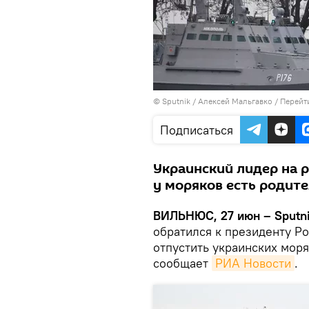
© Sputnik / Алексей Мальгавко
/
Перейт
Подписаться
Украинский лидер на 
у моряков есть родит
ВИЛЬНЮС, 27 июн – Sputni
обратился к президенту Р
отпустить украинских мор
сообщает
РИА Новости
.