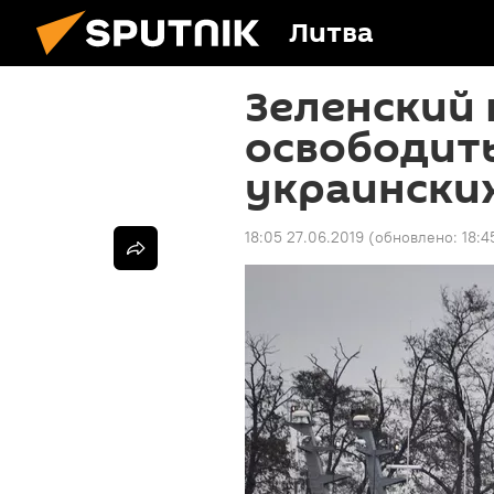
Литва
Зеленский
освободит
украински
18:05 27.06.2019
(обновлено:
18:4