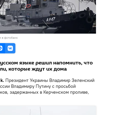
и в фотобанк
русском языке решил напомнить, что
ели, которые ждут их дома
k.
Президент Украины Владимир Зеленский
оссии Владимиру Путину с просьбой
яков, задержанных в Керченском проливе,