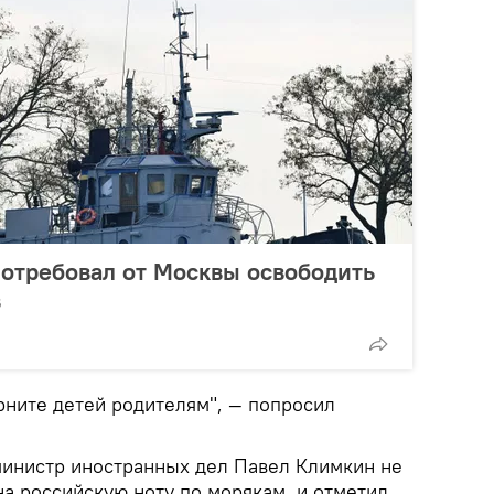
отребовал от Москвы освободить
в
ерните детей родителям", — попросил
 министр иностранных дел Павел Климкин не
на российскую ноту по морякам, и отметил,