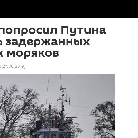
 попросил Путина
ь задержанных
х моряков
5 27.06.2019
)