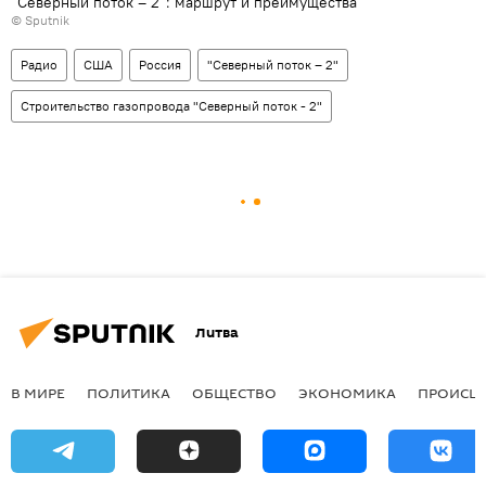
"Северный поток – 2": маршрут и преимущества
© Sputnik
Радио
США
Россия
"Северный поток – 2"
Строительство газопровода "Северный поток - 2"
Литва
В МИРЕ
ПОЛИТИКА
ОБЩЕСТВО
ЭКОНОМИКА
ПРОИСШ