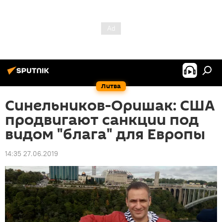
Литва
Синельников-Оришак: США
продвигают санкции под
видом "блага" для Европы
14:35 27.06.2019