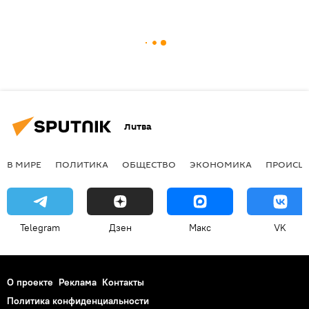
Литва
В МИРЕ
ПОЛИТИКА
ОБЩЕСТВО
ЭКОНОМИКА
ПРОИСШ
Telegram
Дзен
Макс
VK
О проекте
Реклама
Контакты
Политика конфиденциальности