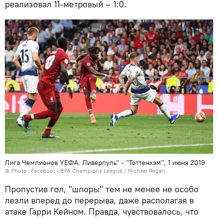
реализовал 11-метровый – 1:0.
Лига Чемпионов УЕФА. Ливерпуль" - "Тоттенхэм", 1 июня 2019
© Photo :
Faceboo\ UEFA Champions League
/ Michael Regan
Пропустив гол, "шпоры" тем не менее не особо
лезли вперед до перерыва, даже располагая в
атаке Гарри Кейном. Правда, чувствовалось, что