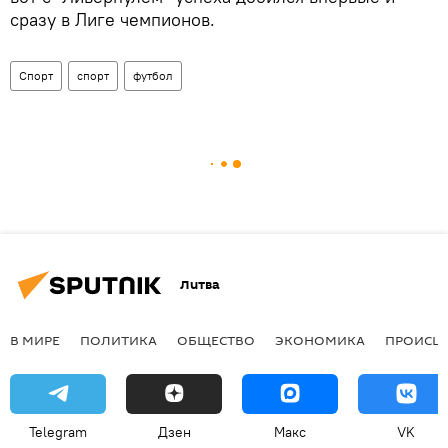
сразу в Лиге чемпионов.
Спорт
спорт
футбол
Литва
В МИРЕ
ПОЛИТИКА
ОБЩЕСТВО
ЭКОНОМИКА
ПРОИСШ
Telegram
Дзен
Макс
VK