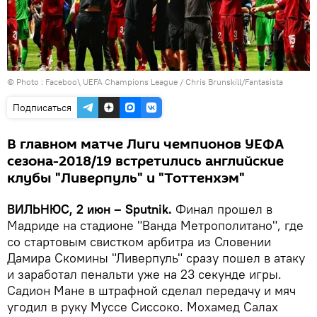
© Photo :
Faceboo\ UEFA Champions League
/ Chris Brunskill/Fantasista
Подписаться
В главном матче Лиги чемпионов УЕФА
сезона-2018/19 встретились английские
клубы "Ливерпуль" и "Тоттенхэм"
ВИЛЬНЮС, 2 июн – Sputnik.
Финал прошел в
Мадриде на стадионе "Ванда Метрополитано", где
со стартовым свистком арбитра из Словении
Дамира Скомины "Ливерпуль" сразу пошел в атаку
и заработал пенальти уже на 23 секунде игры.
Садион Мане в штрафной сделал передачу и мяч
угодил в руку Муссе Сиссоко. Мохамед Салах