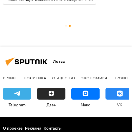
Литва
В МИРЕ
ПОЛИТИКА
ОБЩЕСТВО
ЭКОНОМИКА
ПРОИСШ
Telegram
Дзен
Макс
VK
О проекте
Реклама
Контакты