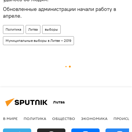
Обновленные администрации начали работу в
апреле.
Политика
Литва
выборы
Муниципальные выборы в Литве — 2019
Литва
В МИРЕ
ПОЛИТИКА
ОБЩЕСТВО
ЭКОНОМИКА
ПРОИСШ