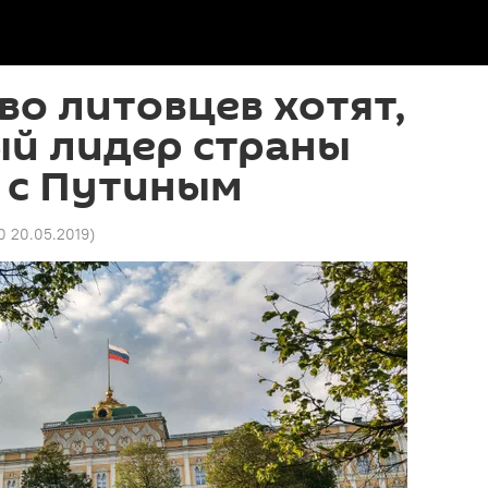
о литовцев хотят,
ый лидер страны
 с Путиным
0 20.05.2019
)