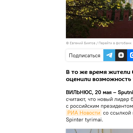
© Евгений Биятов
/
Перейти в фотобанк
Подписаться
В то же время жители
оценили возможность 
ВИЛЬНЮС, 20 мая – Sputni
считают, что новый лидер 
с российским президенто
РИА Новости
со ссылкой 
Spinter tyrimai.