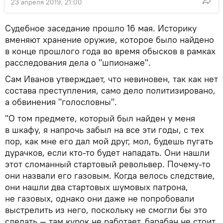
23 апреля 2019, 21:00
Судебное заседание прошло 16 мая. Историку
вменяют хранение оружие, которое было найдено
в конце прошлого года во время обысков в рамках
расследования дела о "шпионаже".
Сам Иванов утверждает, что невиновен, так как нет
состава преступления, само дело политизировано,
а обвинения "голословны".
"О том предмете, который был найден у меня
в шкафу, я напрочь забыл на все эти годы, с тех
пор, как мне его дал мой друг, мол, будешь пугать
дурачков, если кто-то будет нападать. Они нашли
этот сломанный стартовый револьвер. Почему-то
они назвали его газовым. Когда велось следствие,
они нашли два стартовых шумовых патрона,
не газовых, однако они даже не попробовали
выстрелить из него, поскольку не смогли бы это
сделать — там курок не работает, барабан не стоит