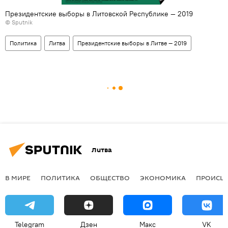
Президентские выборы в Литовской Республике — 2019
© Sputnik
Политика
Литва
Президентские выборы в Литве — 2019
Литва
В МИРЕ
ПОЛИТИКА
ОБЩЕСТВО
ЭКОНОМИКА
ПРОИСШ
Telegram
Дзен
Макс
VK