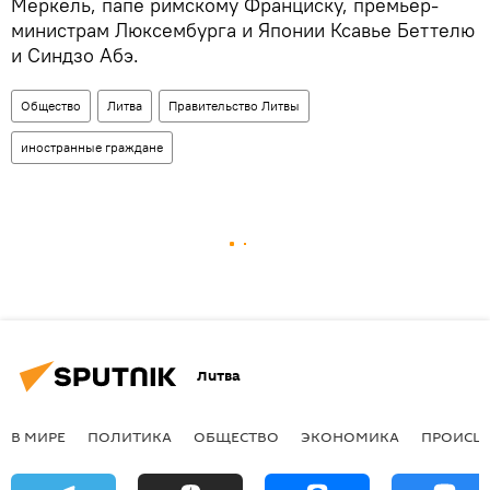
Меркель, папе римскому Франциску, премьер-
министрам Люксембурга и Японии Ксавье Беттелю
и Синдзо Абэ.
Общество
Литва
Правительство Литвы
иностранные граждане
Литва
В МИРЕ
ПОЛИТИКА
ОБЩЕСТВО
ЭКОНОМИКА
ПРОИСШ