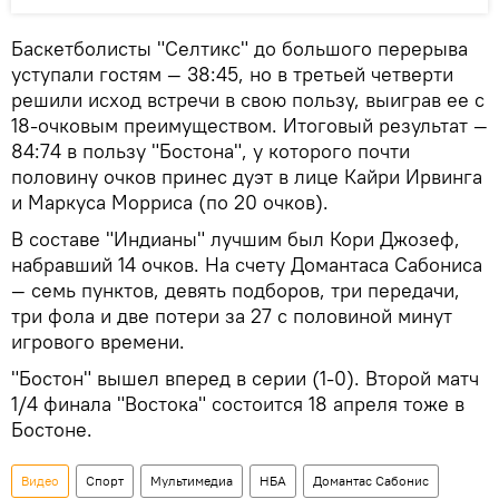
Баскетболисты "Селтикс" до большого перерыва
уступали гостям — 38:45, но в третьей четверти
решили исход встречи в свою пользу, выиграв ее с
18-очковым преимуществом. Итоговый результат —
84:74 в пользу "Бостона", у которого почти
половину очков принес дуэт в лице Кайри Ирвинга
и Маркуса Морриса (по 20 очков).
В составе "Индианы" лучшим был Кори Джозеф,
набравший 14 очков. На счету Домантаса Сабониса
— семь пунктов, девять подборов, три передачи,
три фола и две потери за 27 с половиной минут
игрового времени.
"Бостон" вышел вперед в серии (1-0). Второй матч
1/4 финала "Востока" состоится 18 апреля тоже в
Бостоне.
Видео
Спорт
Мультимедиа
НБА
Домантас Сабонис