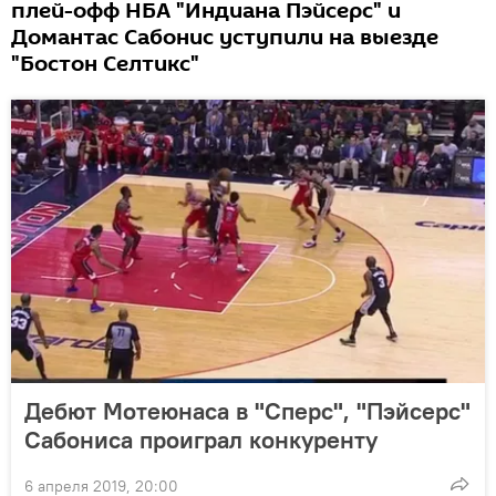
плей-офф НБА "Индиана Пэйсерс" и
Домантас Сабонис уступили на выезде
"Бостон Селтикс"
Дебют Мотеюнаса в "Сперс", "Пэйсерс"
Сабониса проиграл конкуренту
6 апреля 2019, 20:00