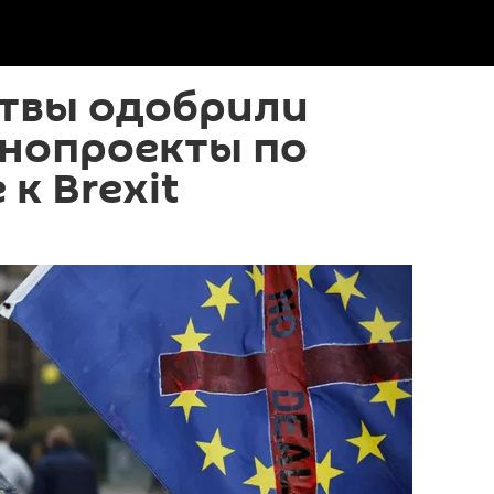
итвы одобрили
онопроекты по
к Brexit