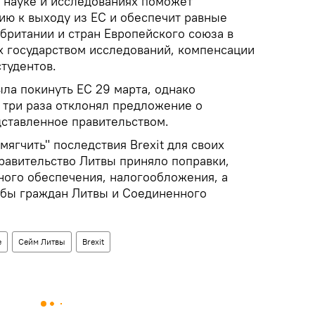
 науке и исследованиях поможет
ию к выходу из ЕС и обеспечит равные
британии и стран Европейского союза в
 государством исследований, компенсации
тудентов.
ла покинуть ЕС 29 марта, однако
 три раза отклонял предложение о
дставленное правительством.
мягчить" последствия Brexit для своих
правительство Литвы приняло поправки,
ного обеспечения, налогообложения, а
ебы граждан Литвы и Соединенного
е
Сейм Литвы
Brexit