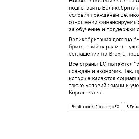
Новое положение закона о
подготовить Великобритан
условия гражданам Велико
отношении финансируемых
за обучение и поддержки с
Великобритания должна бы
британский парламент уже
соглашении по Brexit, пре
Все страны ЕС пытаются "с
граждан и экономик. Так, 
которые касаются социаль
также условий жизни и уч
Королевства.
Brexit: громкий развод с ЕС
В Литв