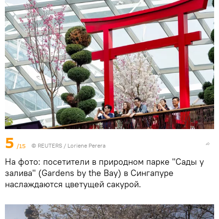
5
/15
©
REUTERS
/ Loriene Perera
На фото: посетители в природном парке "Сады у
залива" (Gardens by the Bay) в Сингапуре
наслаждаются цветущей сакурой.