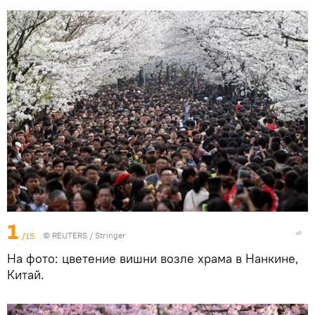
1
/15
©
REUTERS
/ Stringer
На фото: цветение вишни возле храма в Нанкине,
Китай.