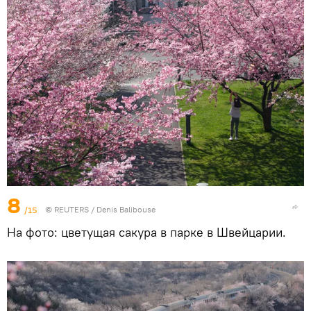
8
/15
©
REUTERS
/ Denis Balibouse
На фото: цветущая сакура в парке в Швейцарии.