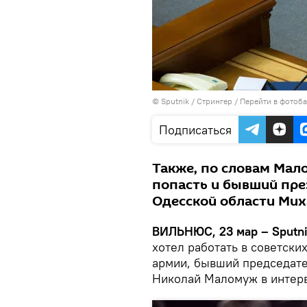
© Sputnik / Стрингер
/
Перейти в фотоб
Подписаться
Также, по словам Мал
попасть и бывший през
Одесской области Ми
ВИЛЬНЮС, 23 мар – Sputni
хотел работать в советски
армии, бывший председат
Николай Маломуж в интерв