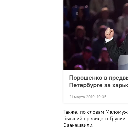
Порошенко в предв
Петербурге за харь
21 марта 2019, 19:05
Также, по словам Маломужа
бывший президент Грузии,
Саакашвили.