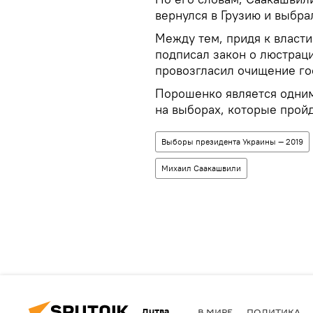
вернулся в Грузию и выбра
Между тем, придя к власти
подписал закон о люстраци
провозгласил очищение гос
Порошенко является одним
на выборах, которые пройд
Выборы президента Украины — 2019
Михаил Саакашвили
Литва
В МИРЕ
ПОЛИТИКА