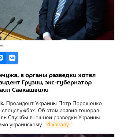
анк
омужа, в органы разведки хотел
идент Грузии, экс-губернатор
хаил Саакашвили
k.
Президент Украины Петр Порошенко
х спецслужбах. Об этом заявил генерал
ель Службы внешней разведки Украины
ью украинскому "
4 каналу
".