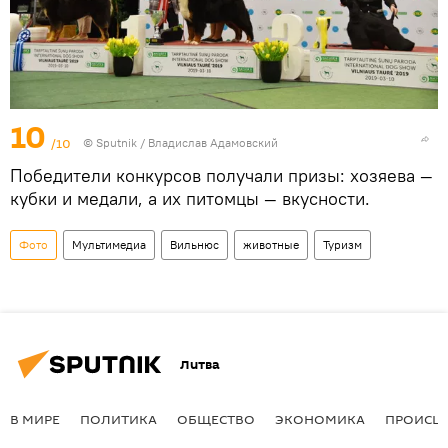
10
/10
© Sputnik / Владислав Адамовский
Победители конкурсов получали призы: хозяева —
кубки и медали, а их питомцы — вкусности.
Фото
Мультимедиа
Вильнюс
животные
Туризм
Литва
В МИРЕ
ПОЛИТИКА
ОБЩЕСТВО
ЭКОНОМИКА
ПРОИСШ