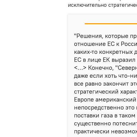
исключительно стратегиче
"Решения, которые пр
отношение ЕС к Росс
каких-то конкретных 
ЕС в лице ЕК вырази
<…> Конечно, "Северн
даже если хоть что-н
все равно закончит эт
стратегический характ
Европе американский 
непосредственно это 
поставки газа в тако
существенно потеснит
практически невозмож