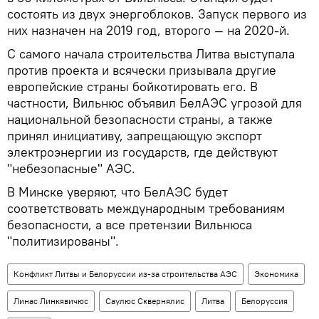
состоять из двух энергоблоков. Запуск первого из
них назначен на 2019 год, второго — на 2020-й.
С самого начала строительства Литва выступала
против проекта и всячески призывала другие
европейские страны бойкотировать его. В
частности, Вильнюс объявил БелАЭС угрозой для
национальной безопасности страны, а также
принял инициативу, запрещающую экспорт
электроэнергии из государств, где действуют
"небезопасные" АЭС.
В Минске уверяют, что БелАЭС будет
соответствовать международным требованиям
безопасности, а все претензии Вильнюса
"политизированы".
Конфликт Литвы и Белоруссии из-за строительства АЭС
Экономика
Линас Линкявичюс
Саулюс Сквернялис
Литва
Белоруссия