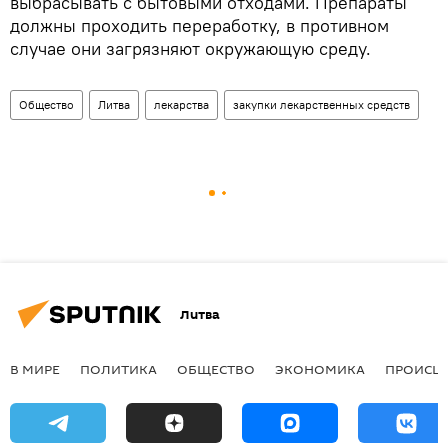
выбрасывать с бытовыми отходами. Препараты
должны проходить переработку, в противном
случае они загрязняют окружающую среду.
Общество
Литва
лекарства
закупки лекарственных средств
Литва
В МИРЕ
ПОЛИТИКА
ОБЩЕСТВО
ЭКОНОМИКА
ПРОИСШ