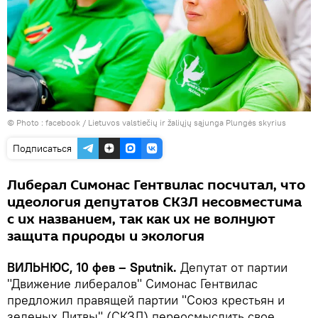
© Photo :
facebook / Lietuvos valstiečių ir žaliųjų sąjunga Plungės skyrius
Подписаться
Либерал Симонас Гентвилас посчитал, что
идеология депутатов СКЗЛ несовместима
с их названием, так как их не волнуют
защита природы и экология
ВИЛЬНЮС, 10 фев – Sputnik.
Депутат от партии
"Движение либералов" Симонас Гентвилас
предложил правящей партии "Союз крестьян и
зеленых Литвы" (СКЗЛ) переосмыслить свое