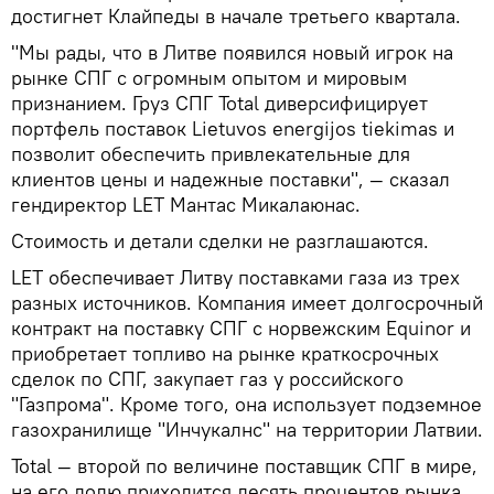
достигнет Клайпеды в начале третьего квартала.
"Мы рады, что в Литве появился новый игрок на
рынке СПГ с огромным опытом и мировым
признанием. Груз СПГ Total диверсифицирует
портфель поставок Lietuvos energijos tiekimas и
позволит обеспечить привлекательные для
клиентов цены и надежные поставки", — сказал
гендиректор LET Мантас Микалаюнас.
Стоимость и детали сделки не разглашаются.
LET обеспечивает Литву поставками газа из трех
разных источников. Компания имеет долгосрочный
контракт на поставку СПГ с норвежским Equinor и
приобретает топливо на рынке краткосрочных
сделок по СПГ, закупает газ у российского
"Газпрома". Кроме того, она использует подземное
газохранилище "Инчукалнс" на территории Латвии.
Total — второй по величине поставщик СПГ в мире,
на его долю приходится десять процентов рынка.