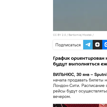
CC BY 2.0
/
Bartlomiej Mostek
/
Подписаться
График ориентирован н
будут выполняться е
ВИЛЬНЮС, 30 янв – Sputni
начала продавать билеты 
Лондон-Сити. Расписание 
рейсы будут осуществлять
вечером.