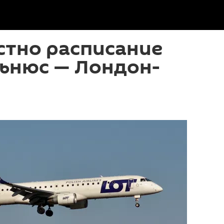
стно расписание
льнюс — Лондон-