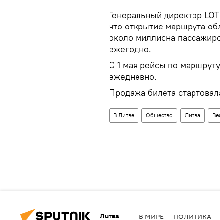
Генеральный директор LOT 
что открытие маршрута об
около миллиона пассажиро
ежегодно.
С 1 мая рейсы по маршрут
ежедневно.
Продажа билета стартовала
В Литве
Общество
Литва
Ве
Литва
В МИРЕ
ПОЛИТИКА