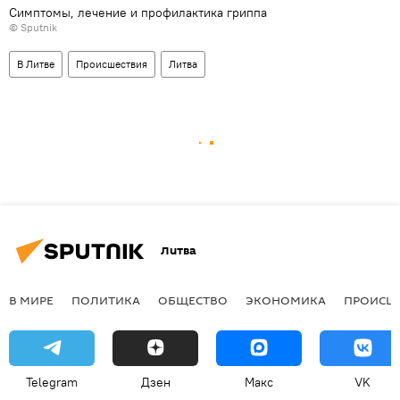
Симптомы, лечение и профилактика гриппа
© Sputnik
В Литве
Происшествия
Литва
Литва
В МИРЕ
ПОЛИТИКА
ОБЩЕСТВО
ЭКОНОМИКА
ПРОИСШ
Telegram
Дзен
Макс
VK