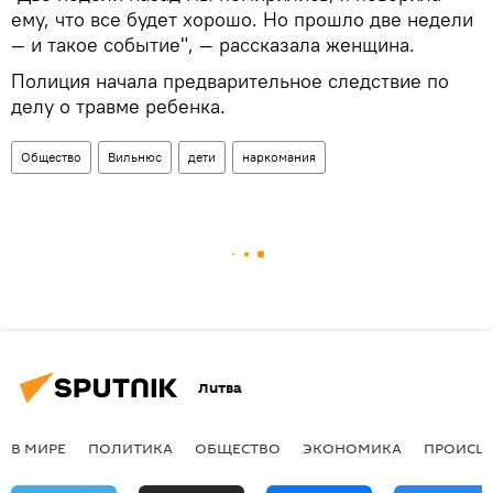
ему, что все будет хорошо. Но прошло две недели
— и такое событие", — рассказала женщина.
Полиция начала предварительное следствие по
делу о травме ребенка.
Общество
Вильнюс
дети
наркомания
Литва
В МИРЕ
ПОЛИТИКА
ОБЩЕСТВО
ЭКОНОМИКА
ПРОИСШ