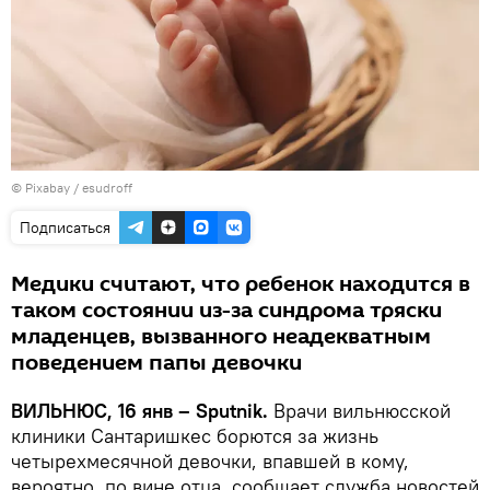
©
Рixabay / esudroff
Подписаться
Медики считают, что ребенок находится в
таком состоянии из-за синдрома тряски
младенцев, вызванного неадекватным
поведением папы девочки
ВИЛЬНЮС, 16 янв – Sputnik.
Врачи вильнюсской
клиники Сантаришкес борются за жизнь
четырехмесячной девочки, впавшей в кому,
вероятно, по вине отца, сообщает служба новостей