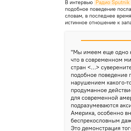
В интервью
Радио Sputnik
подобное поведение посла
словам, в последнее врем
истинное отношение к зап
"Мы имеем еще одно н
что в современном м
стран <…> суверените
подобное поведение п
нарушением какого-то
продуманное действие
для современной аме
подразумеваются акси
Америка, особенно вн
беспрекословным даже
Это демонстрация тог