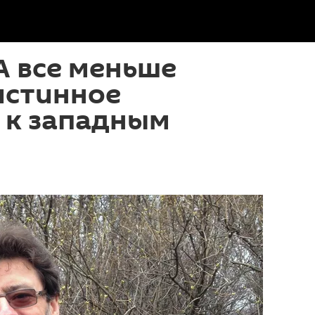
А все меньше
истинное
 к западным