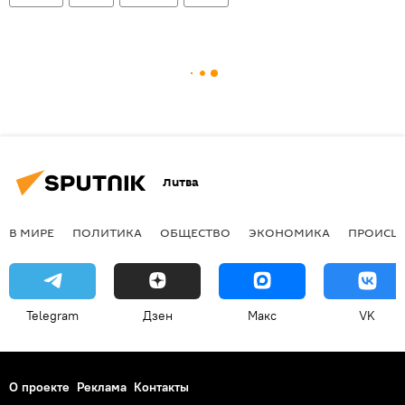
Литва
В МИРЕ
ПОЛИТИКА
ОБЩЕСТВО
ЭКОНОМИКА
ПРОИСШ
Telegram
Дзен
Макс
VK
О проекте
Реклама
Контакты