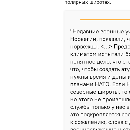
полярных широтах.
"Недавние военные у
Норвегии, показали, 
норвежцы. <…> Предст
климатом испытали б
понятное дело, что эт
что, чтобы создать эт
нужны время и деньги
планами НАТО. Если Н
северные широты, то 
но этого не произошл
службы только у нас в
это подкрепляется со
к сожалению, слова с
военнослужащие и стр