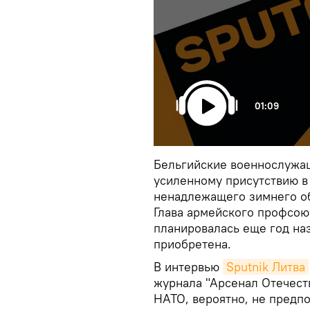
01:09
Бельгийские военнослужащ
усиленному присутствию в
ненадлежащего зимнего о
Глава армейского профсою
планировалась еще год наз
приобретена.
В интервью
Sputnik Литва
журнала "Арсенал Отечест
НАТО, вероятно, не предпо