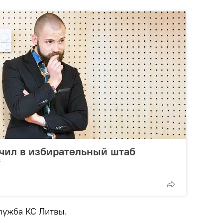
чил в избирательный штаб
Т
лужба КС Литвы.