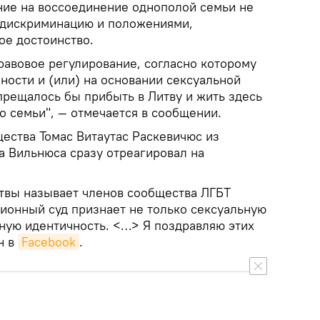
ние на воссоединение однополой семьи не
а дискриминацию и положениями,
е достоинство.
равовое регулирование, согласно которому
ности и (или) на основании сексуальной
прещалось бы прибыть в Литву и жить здесь
о семьи", — отмечается в сообщении.
ества Томас Витаутас Раскевичюс из
а Вильнюса сразу отреагировал на
твы называет членов сообщества ЛГБТ
ционный суд признает не только сексуальную
ьную идентичность. <…> Я поздравляю этих
н в
Facebook
.