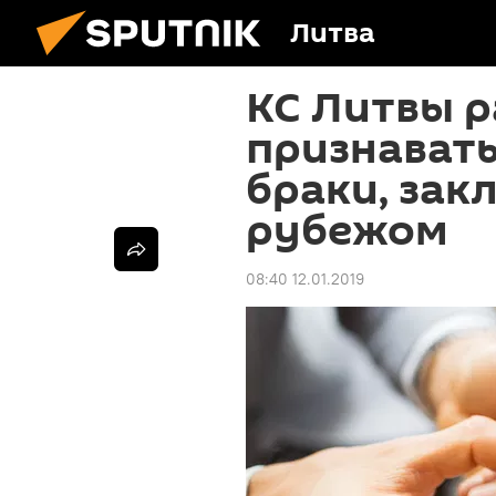
Литва
КС Литвы 
признават
браки, зак
рубежом
08:40 12.01.2019