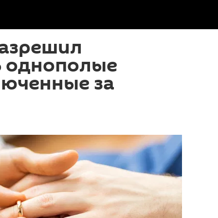
разрешил
ь однополые
люченные за