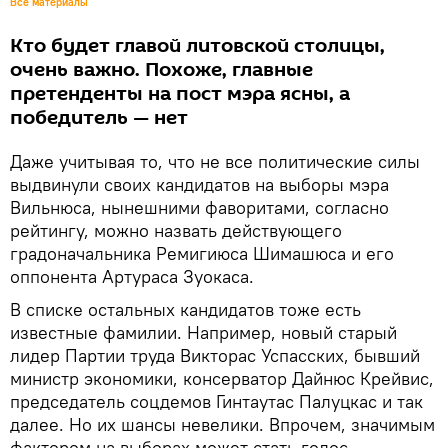
Все материалы
Кто будет главой литовской столицы,
очень важно. Похоже, главные
претенденты на пост мэра ясны, а
победитель — нет
Даже учитывая то, что не все политические силы
выдвинули своих кандидатов на выборы мэра
Вильнюса, нынешними фаворитами, согласно
рейтингу, можно назвать действующего
градоначальника Ремигиюса Шимашюса и его
оппонента Артураса Зуокаса.
В списке остальных кандидатов тоже есть
известные фамилии. Например, новый старый
лидер Партии труда Викторас Успасских, бывший
министр экономики, консерватор Дайнюс Крейвис,
председатель соцдемов Гинтаутас Палуцкас и так
далее. Но их шансы невелики. Впрочем, значимым
фактором на выборах может стать голос