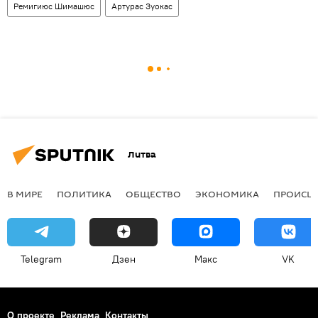
Ремигиюс Шимашюс
Артурас Зуокас
Литва
В МИРЕ
ПОЛИТИКА
ОБЩЕСТВО
ЭКОНОМИКА
ПРОИСШ
Telegram
Дзен
Макс
VK
О проекте
Реклама
Контакты