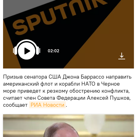
02:02
Призыв сенатора США Джона Баррассо направить
американский флот и корабли НАТО в Черное
море приведет к резкому обострению конфликта,
считает член Совета Федерации Алексей Пушков,
сообщает
РИА Новости
.