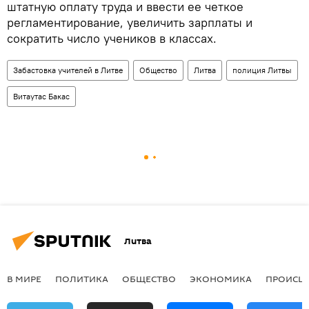
штатную оплату труда и ввести ее четкое
регламентирование, увеличить зарплаты и
сократить число учеников в классах.
Забастовка учителей в Литве
Общество
Литва
полиция Литвы
Витаутас Бакас
Литва
В МИРЕ
ПОЛИТИКА
ОБЩЕСТВО
ЭКОНОМИКА
ПРОИСШ