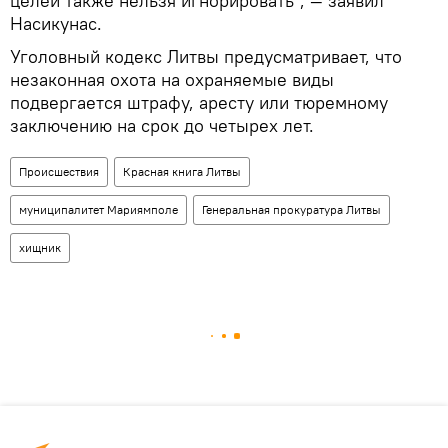
целей также нельзя игнорировать", — заявил
Насикунас.
Уголовный кодекс Литвы предусматривает, что
незаконная охота на охраняемые виды
подвергается штрафу, аресту или тюремному
заключению на срок до четырех лет.
Происшествия
Красная книга Литвы
муниципалитет Мариямполе
Генеральная прокуратура Литвы
хищник