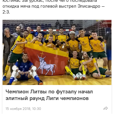
Юстинас Загурскас, после чего последовала
откидка мяча под голевой выстрел Элисандро —
2:3.
Чемпион Литвы по футзалу начал
элитный раунд Лиги чемпионов
15 ноября 2018, 10:30