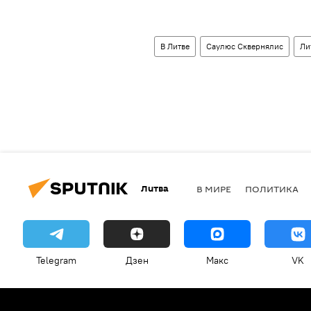
В Литве
Саулюс Сквернялис
Ли
Литва
В МИРЕ
ПОЛИТИКА
Telegram
Дзен
Макс
VK