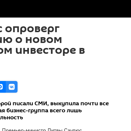
с опроверг
ю о новом
м инвесторе в
орой писали СМИ, выкупила почти все
кая бизнес-группа всего лишь
льность
.
Премьер-министр Литвы Саулюс