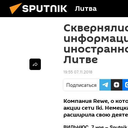
Литва
Скверняли
информаци
иностранно
Литве
19:55 07.11.2018
Подписаться
Компания Rewe, о кот
акции сети Iki. Немец
расширила свою деяте
ВИЛЬНЮС, 7 ноя – Sputnik