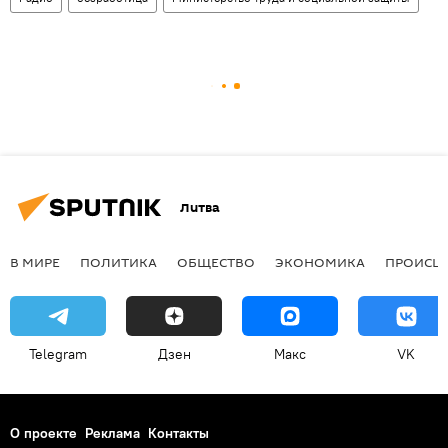
Литва
В МИРЕ
ПОЛИТИКА
ОБЩЕСТВО
ЭКОНОМИКА
ПРОИСШ
Telegram
Дзен
Макс
VK
О проекте
Реклама
Контакты