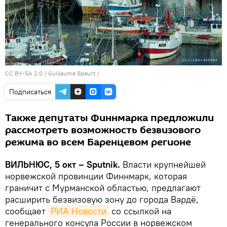
CC BY-SA 2.0
/
Guillaume Speurt
/
Подписаться
Также депутаты Финнмарка предложили
рассмотреть возможность безвизового
режима во всем Баренцевом регионе
ВИЛЬНЮС, 5 окт – Sputnik.
Власти крупнейшей
норвежской провинции Финнмарк, которая
граничит с Мурманской областью, предлагают
расширить безвизовую зону до города Вардё,
сообщает
РИА Новости
со ссылкой на
генерального консула России в норвежском