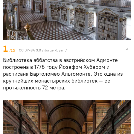
1
/10
CC BY-SA 3.0
/
Jorge Royan
/
Библиотека аббатства в австрийском Адмонте
построена в 1776 году Йозефом Хубером и
расписана Бартоломео Альтомонте. Это одна из
крупнейших монастырских библиотек — ее
протяженность 72 метра.