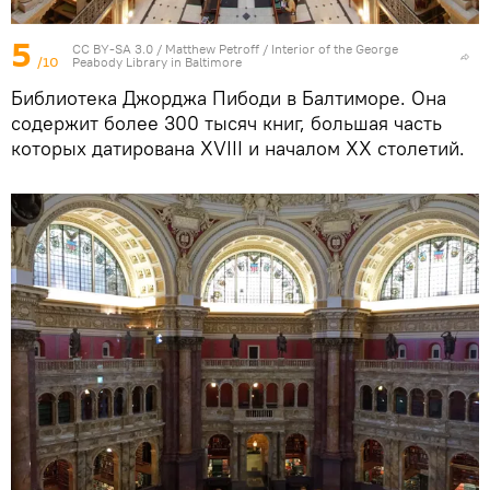
5
CC BY-SA 3.0
/ Matthew Petroff /
Interior of the George
/10
Peabody Library in Baltimore
Библиотека Джорджа Пибоди в Балтиморе. Она
содержит более 300 тысяч книг, большая часть
которых датирована XVIII и началом XX столетий.