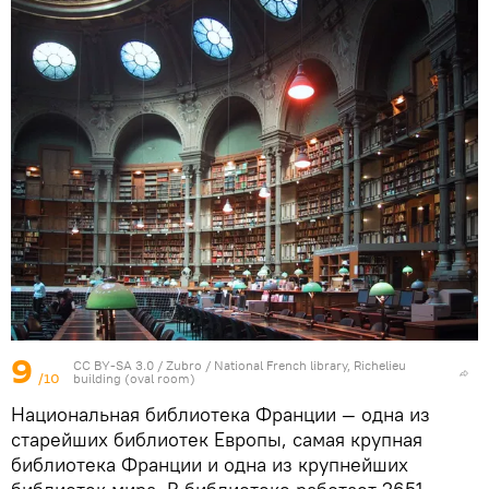
9
CC BY-SA 3.0
/
Zubro
/
National French library, Richelieu
/10
building (oval room)
Национальная библиотека Франции — одна из
старейших библиотек Европы, самая крупная
библиотека Франции и одна из крупнейших