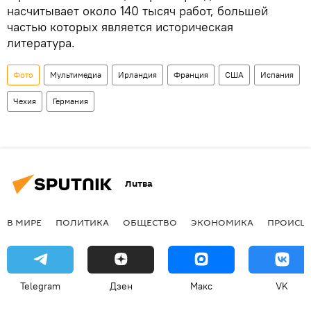
насчитывает около 140 тысяч работ, большей
частью которых является историческая
литература.
Фото
Мультимедиа
Ирландия
Франция
США
Испания
Чехия
Германия
Литва
В МИРЕ
ПОЛИТИКА
ОБЩЕСТВО
ЭКОНОМИКА
ПРОИСШ
Telegram
Дзен
Макс
VK