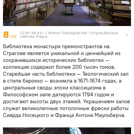
8
CC BY-SA 3.0
/ /
Strahov Theological Hall - Original Baroque
/10
Cabinets, Prague
Библиотека монастыря премонстрантов на
Страгове является уникальной и ценнейшей из
сохранившихся исторических библиотек —
коллекция содержит более 200 тысяч томов.
Старейшая часть библиотеки — Теологический зал
в стиле барокко — возникла в 1671-1674 годах, а
центральные своды эпохи классицизма в
Философском зале датируются 1794 годом и
достигают высоты двух этажей. Украшением залов
служат великолепные потолочные фрески работы
Сиарда Носецкого и Франца Антона Маульберча.