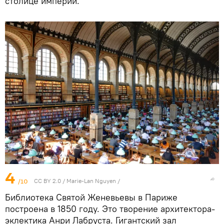
столице империи.
4
/10
CC BY 2.0
/
Marie-Lan Nguyen
/
Библиотека Cвятой Женевьевы в Париже
построена в 1850 году. Это творение архитектора-
эклектика Анри Лабруста. Гигантский зал