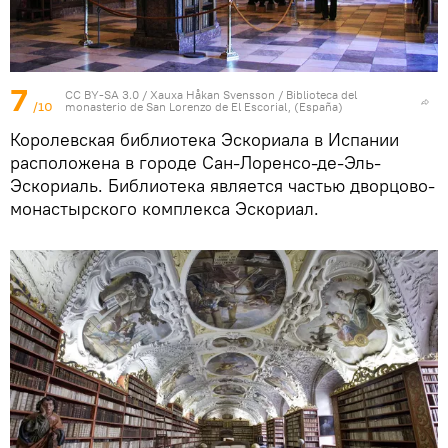
7
CC BY-SA 3.0
/
Xauxa Håkan Svensson
/
Biblioteca del
/10
monasterio de San Lorenzo de El Escorial, (España)
Королевская библиотека Эскориала в Испании
расположена в городе Сан-Лоренсо-де-Эль-
Эскориаль. Библиотека является частью дворцово-
монастырского комплекса Эскориал.