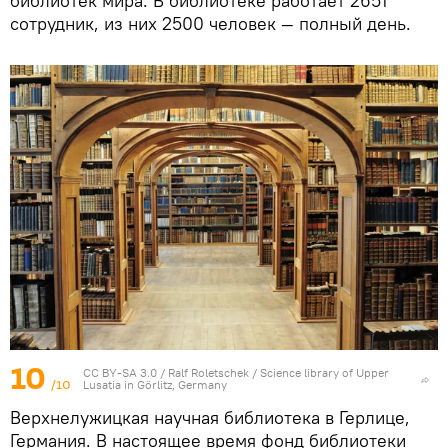
библиотек мира. В библиотеке работает 2651
сотрудник, из них 2500 человек — полный день.
10
CC BY-SA 3.0
/
Ralf Roletschek
/
Science library of Upper
/10
Lusatia in Görlitz, Germany
Верхнелужицкая научная библиотека в Герлице,
Германия. В настоящее время фонд библиотеки