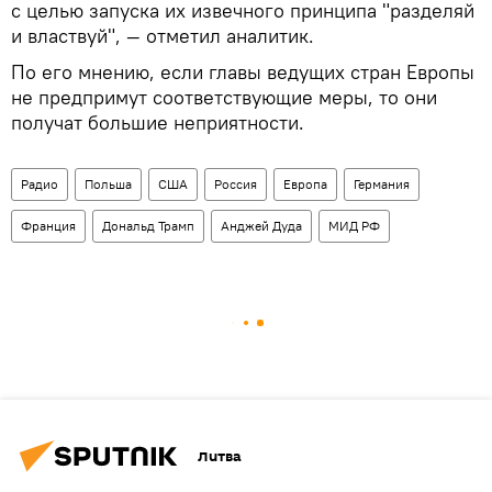
с целью запуска их извечного принципа "разделяй
и властвуй", — отметил аналитик.
По его мнению, если главы ведущих стран Европы
не предпримут соответствующие меры, то они
получат большие неприятности.
Радио
Польша
США
Россия
Европа
Германия
Франция
Дональд Трамп
Анджей Дуда
МИД РФ
Литва